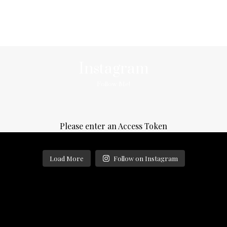
Instagram
Follow Me!
Please enter an Access Token
theblondeweddingreporter
theblondeweddingreporter
theblondeweddingreporter
theblondeweddingreporter
theblondeweddingreporter
theblondeweddingreporter
theblondeweddingreporter
theblondeweddingreporter
theblondeweddingreporter
theblondeweddingreporter
theblondeweddingreporter
theblondeweddingreporter
theblondeweddingreporter
theblondeweddingreporter
theblondeweddingreporter
theblondeweddingreporter
Load More
Follow on Instagram