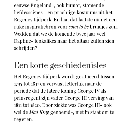
eeuwse Engeland-, ook humor, stomende
liefdesscènes – en prachtige kostuums uit het
Regency tijdperk. En laat dat laatste nu net een
rijke inspiratiebron voor
soon to be
bruidjes zijn.
Wedden dat we de komende twee jaar veel
Daphne- lookalikes naar het altaar zullen zien
schrijden?
Een korte geschiedenisles
Het Regency tijdperk wordt gesitueerd tussen
1795 tot 1837 en verwijst letterlijk naar de
periode dat de latere koning George IV als
prinsregent zijn vader George III verving van
1811 tot 1820. Door ziekte was George III- ook
wel de
Mad King
genoemd-, niet in staat om te
regeren.