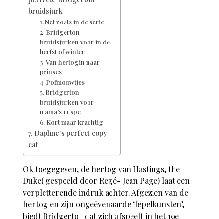
bruidsjurk
1. Net zoals in de serie
2. Bridgerton
bruidsjurken voor in de
herfst of winter
3. Van hertogin naar
prinses
4. Pofmouwtjes
5. Bridgerton
bruidsjurken voor
mama’s in spe
6. Kort maar krachtig
7. Daphne’s perfect copy
cat
Ok toegegeven, de hertog van Hastings, the
Duke( gespeeld door Regé- Jean Page) laat een
verpletterende indruk achter. Afgezien van de
hertog en zijn ongeëvenaarde ‘lepelkunsten’,
biedt Bridgerto- dat zich afspeelt in het 19e-