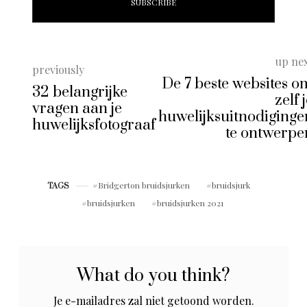
up ne
previously
De 7 beste websites o
32 belangrijke
zelf 
vragen aan je
huwelijksuitnodiginge
huwelijksfotograaf
te ontwerpe
Bridgerton bruidsjurken
bruidsjurk
TAGS
bruidsjurken
bruidsjurken 2021
What do you think?
Je e-mailadres zal niet getoond worden.