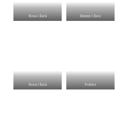
Rosa Clará
Jimmy Choo
Rosa Clará
Poirier