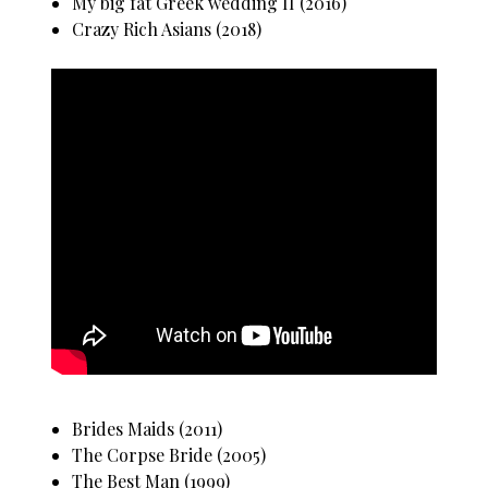
My big fat Greek wedding II (2016)
Crazy Rich Asians (2018)
Brides Maids (2011)
The Corpse Bride (2005)
The Best Man (1999)