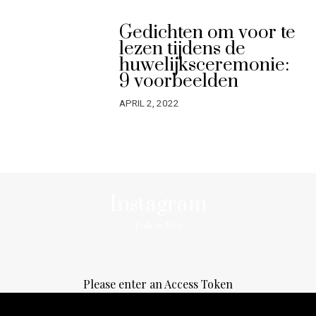
Gedichten om voor te
lezen tijdens de
huwelijksceremonie:
9 voorbeelden
APRIL 2, 2022
Instagram
Follow Me!
Please enter an Access Token
theblondeweddingreporter
theblondeweddingreporter
theblondeweddingreporter
theblondeweddingreporter
theblondeweddingreporter
theblondeweddingreporter
theblondeweddingreporter
theblondeweddingreporter
theblondeweddingreporter
theblondeweddingreporter
theblondeweddingreporter
theblondeweddingreporter
theblondeweddingreporter
theblondeweddingreporter
theblondeweddingreporter
theblondeweddingreporter